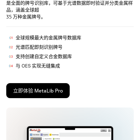
是
全
面
的
牌
号
识
别
库
，
可
基
于
光
谱
数
据
即
时
验
证
并
分
类
金
属
样
品
，
涵
盖
全
球
超
3
5
万
种
金
属
牌
号
。
全球规模最大的金属牌号数据库
光谱匹配即刻识别牌号
支持创建自定义合金数据库
与 OES 实现无缝集成
立即体验 MetaLib Pro