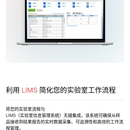
利用
LIMS
简化您的实验室工作流程
将
您
的
实
验
室
流
程
与
L
I
M
S
（
实
验
室
信
息
管
理
系
统
）
无
缝
集
成
，
该
系
统
可
确
保
从
样
品
接
收
到
结
果
报
告
的
实
时
数
据
采
集
、
可
追
溯
性
和
高
效
的
工
作
流
程
管
理
。