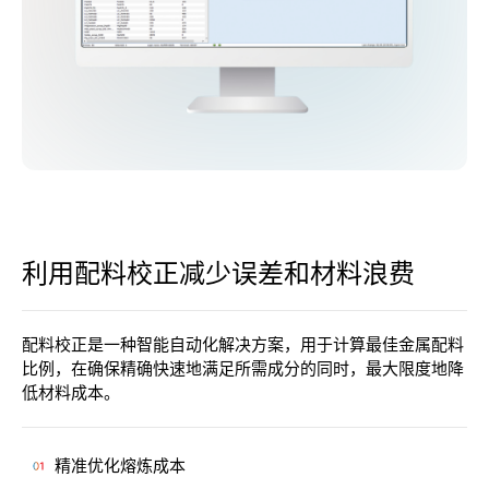
利用配料校正减少误差和材料浪费
配
料
校
正
是
一
种
智
能
自
动
化
解
决
方
案
，
用
于
计
算
最
佳
金
属
配
料
比
例
，
在
确
保
精
确
快
速
地
满
足
所
需
成
分
的
同
时
，
最
大
限
度
地
降
低
材
料
成
本
。
精准优化熔炼成本