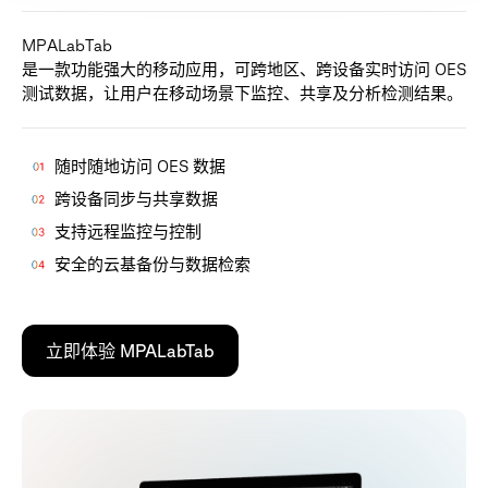
M
P
A
L
a
b
T
a
b
是
一
款
功
能
强
大
的
移
动
应
用
，
可
跨
地
区
、
跨
设
备
实
时
访
问
O
E
S
测
试
数
据
，
让
用
户
在
移
动
场
景
下
监
控
、
共
享
及
分
析
检
测
结
果
。
随时随地访问 OES 数据
跨设备同步与共享数据
支持远程监控与控制
安全的云基备份与数据检索
立即体验 MPALabTab