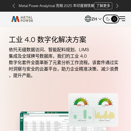
Metal Power Analytical 亮相 2025 年印度钢铁展
了解更多
ZH
工
业
4
.
0
数
字
化
解
决
方
案
依
托
无
缝
数
据
访
问
、
智
能
配
料
规
划
、
L
I
M
S
集
成
及
全
球
牌
号
数
据
库
，
我
们
的
工
业
4
.
0
数
字
化
套
件
全
面
革
新
了
元
素
分
析
工
作
流
程
。
该
套
件
通
过
实
时
洞
察
与
安
全
的
云
基
平
台
，
助
力
企
业
精
准
决
策
、
减
少
浪
费
，
提
升
产
能
。