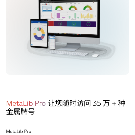
MetaLib Pro
让您随时访问 35 万 + 种
金属牌号
M
e
t
a
L
i
b
P
r
o