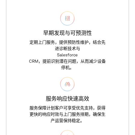
早
期
发
现
与
可
预
测
性
定
期
上
门
服
务
，
提
供
预
防
性
维
护
，
结
合
先
进
诊
断
技
术
与
S
a
l
e
s
f
o
r
c
e
C
R
M
，
提
前
识
别
潜
在
问
题
，
从
而
减
少
设
备
停
机
。
服
务
响
应
快
速
高
效
服
务
保
障
计
划
客
户
可
享
受
优
先
支
持
，
获
得
更
快
的
响
应
时
效
与
上
门
服
务
排
期
，
确
保
生
产
运
营
保
持
稳
定
。