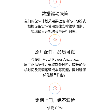
数
据
驱
动
决
策
我
们
的
保
障
计
划
采
用
数
据
驱
动
的
排
期
模
式
，
根
据
设
备
实
际
使
用
规
律
安
排
维
护
周
期
，
实
现
最
大
开
机
时
长
与
运
行
效
率
。
原
厂
配
件
，
品
质
可
靠
仅
使
用
M
e
t
a
l
P
o
w
e
r
A
n
a
l
y
t
i
c
a
l
原
厂
正
品
配
件
，
规
避
额
外
风
险
、
较
长
的
停
机
时
间
及
高
额
运
营
成
本
等
问
题
，
同
时
确
保
优
化
设
备
性
能
。
定
期
上
门
，
绝
不
漏
检
依
托
C
R
M