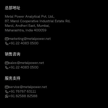
总部地址
Metal Power Analytical Pvt. Ltd.,
87, Marol Cooperative Industrial Estate Rd,
Marol, Andheri East, Mumbai,
Maharashtra, India 400059
marketing@metalpower.net
+91 22 4083 0500
销售咨询
sales@metalpower.net
+91 22 4083 0500
服务支持
service@metalpower.net
+91 76767 63111
+91 82588 82588