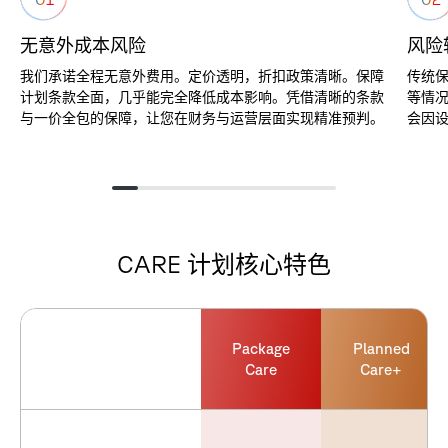
无意外成本风险
风险
我们承诺全程无意外费用。定价透明，折扣政策清晰。保障
传统
计划条款全面，几乎能完全降低成本影响。凭借清晰的条款
等情况
与一价全包的保障，让您在财务与运营层面实现精准预判。
会因
C
A
R
E
计
划
核
心
特
色
Package
Planned
Care
Care+