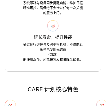
系
统
跟
踪
与
设
备
同
步
提
醒
功
能
，
维
护
日
程
精
准
可
控
，
确
保
绝
不
会
错
过
任
何
一
次
关
键
的
服
务
上
门
。
延
长
寿
命
，
提
升
性
能
通
过
例
行
维
护
与
及
时
更
换
耗
材
，
不
仅
能
延
长
光
电
发
射
光
谱
仪
(
O
E
S
)
的
使
用
寿
命
，
还
能
将
突
发
故
障
降
至
最
低
。
C
A
R
E
计
划
核
心
特
色
01
02