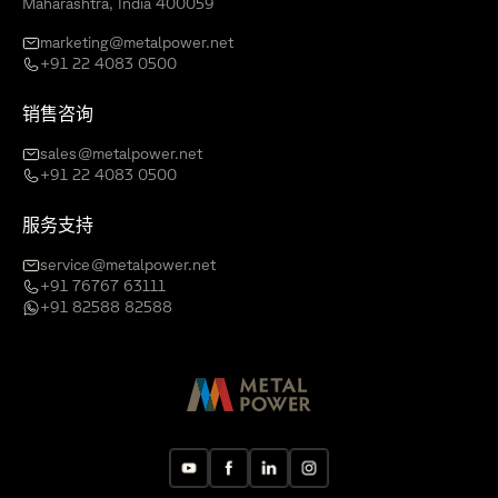
Maharashtra, India 400059
marketing@metalpower.net
+91 22 4083 0500
销售咨询
sales@metalpower.net
+91 22 4083 0500
服务支持
service@metalpower.net
+91 76767 63111
+91 82588 82588