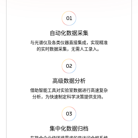
0
1
自
动
化
数
据
采
集
与
光
谱
仪
及
各
类
仪
器
直
接
集
成
，
实
现
精
准
的
实
时
数
据
采
集
，
无
需
人
工
录
入
。
0
2
高
级
数
据
分
析
借
助
智
能
工
具
对
实
验
室
数
据
进
行
高
速
复
杂
分
析
，
为
快
速
制
定
科
学
决
策
提
供
支
持
。
0
3
集
中
化
数
据
归
档