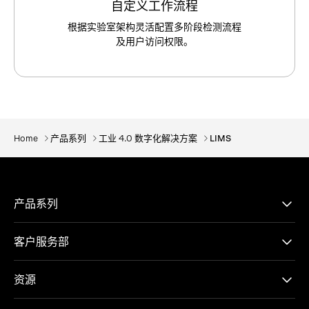
自
定
义
工
作
流
程
根
据
实
验
室
架
构
灵
活
配
置
多
阶
段
检
测
流
程
及
用
户
访
问
权
限
。
Home
产品系列
工业 4.0 数字化解决方案
LIMS
产品系列
客户服务部
资源