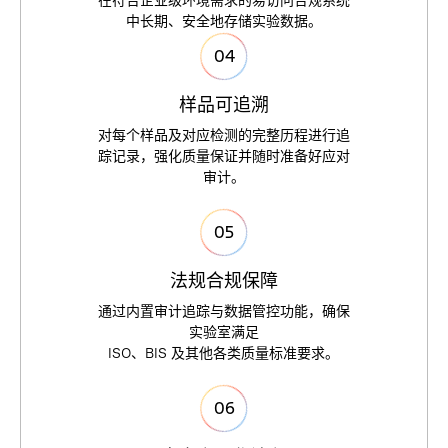
在
符
合
企
业
级
环
境
需
求
的
易
访
问
合
规
系
统
中
长
期
、
安
全
地
存
储
实
验
数
据
。
0
4
样
品
可
追
溯
对
每
个
样
品
及
对
应
检
测
的
完
整
历
程
进
行
追
踪
记
录
，
强
化
质
量
保
证
并
随
时
准
备
好
应
对
审
计
。
0
5
法
规
合
规
保
障
通
过
内
置
审
计
追
踪
与
数
据
管
控
功
能
，
确
保
实
验
室
满
足
I
S
O
、
B
I
S
及
其
他
各
类
质
量
标
准
要
求
。
0
6