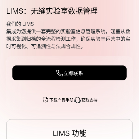
L
I
M
S
：
无
缝
实
验
室
数
据
管
理
我
们
的
L
I
M
S
集
成
为
您
提
供
一
套
完
整
的
实
验
室
信
息
管
理
系
统
，
涵
盖
从
数
据
采
集
到
归
档
的
全
流
程
检
测
工
作
，
确
保
实
验
室
运
营
中
的
实
时
可
视
化
、
可
追
溯
性
与
法
规
合
规
性
。
立即联系
下载产品手册
获取支持
L
I
M
S
功
能