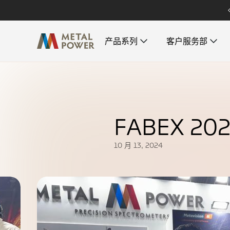
产品系列
客户服务部
产品系列
客户服务部
资源
关于我们
保障计划
公司概况
常见问题解答
F
A
B
E
X
2
0
用于金属分析的固定式 OES
涵盖零部件供应与专业服务的全方位
三十余年来，Metal Power Analytical
查找有关我们产品、服务和技术的一
我们的固定式 Arc/Spark OES 为金属
保障方案，为资产管理提供无可比拟
始终是为金属分析领域开发精准技术
些常见问题的答案。
分析提供高产能解决方案。
10 月 13, 2024
的价值支持。
的先驱。
新闻与活动
用于油液分析的 RDE OES
我们的客户
帮助中心
关注 Metal Power Analytical 的最新
我们的旋转圆盘电极光学发射光谱仪
认识我们的全球客户群体，以及我们
Metal Power Analytical 为印度客户直
动态与活动资讯。
(RDE OES) 可精准测定油液中的元素
如何确保为客户提供令其满意的高标
接提供服务支持。
成分。
准服务。