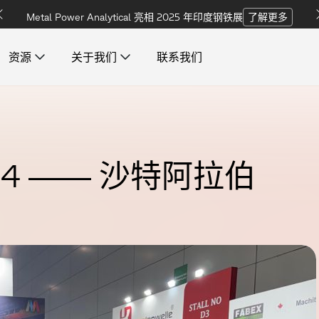
Metal Power Analytical 亮相 2025 年印度钢铁展
了解更多
资源
关于我们
联系我们
移动式金属分析 OES
行业洞察
2
4
—
—
沙
特
阿
拉
伯
申请提供服务
基础设施
我们的便携式 OES 坚固耐用、性能可
了解我们的光谱仪在各领域、各行业
填写本页联系表单，即可预约咨询服
了解我们为追求高性能与高效率而打
靠，是为现场金属分析量身打造的解
的核心应用与深度洞察。
务，为您答疑解惑。
造的专业基础设施。
决方案。
产品手册
配套辅助设备
招贤纳士
请下载我们的产品手册、软件包、白
皮书及其他行业资源。
提供各类配套设备与转接器，为您全
我们始终坚信，卓越并不是终点，而
方位提升光谱仪的操作性能。
是我们永不止步的追求。