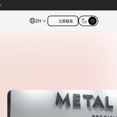
ZH
立即联系
探索保障服务计划
请下载我们的产品手册、软
依托全球布局，打造卓越客户
客户服务
件包、白皮书及其他行业资
互动体验
源。