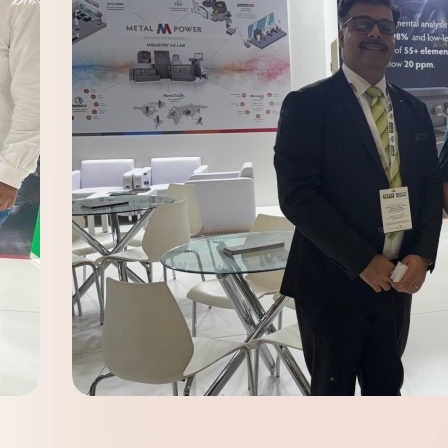
案例研究
Explore real-world success stories
工业 4.0 数字化解决方案
研发
of our customers featuring
搭载工业 4.0 数字化解决方案可实时
创新与发明，既是 Metal Power
applications, insights, & measurable
提供信息、诊断数据与洞察，帮助您
Analytical 的发展基因，更是驱动我们
results
实现生产效率跃升。
前行的核心动力。