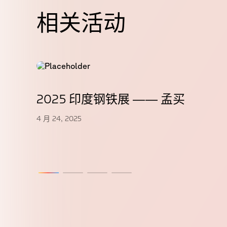
相
关
活
动
2025 印度钢铁展 —— 孟买
4 月 24, 2025