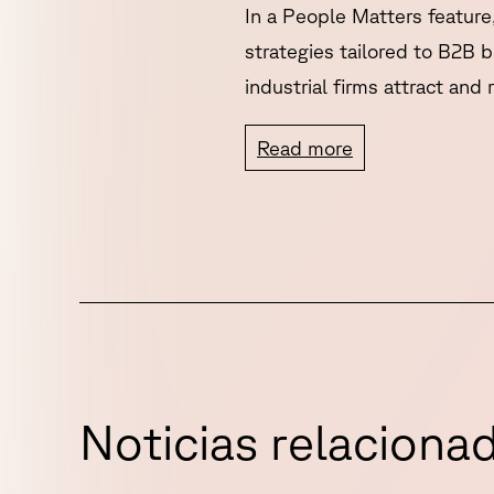
In a People Matters featur
strategies tailored to B2B
industrial firms attract and 
Read more
N
o
t
i
c
i
a
s
r
e
l
a
c
i
o
n
a