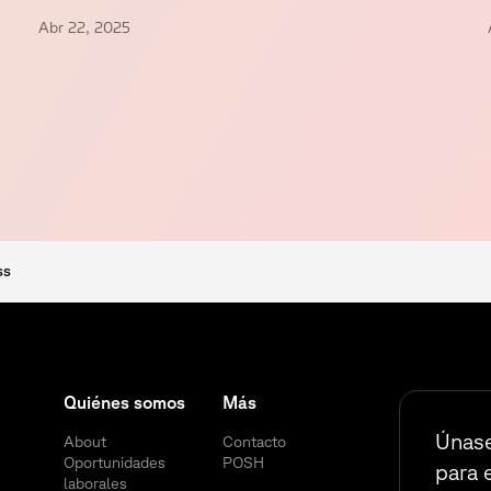
Abr 22, 2025
ss
Quiénes somos
Más
Únase
About
Contacto
Oportunidades
POSH
para 
laborales