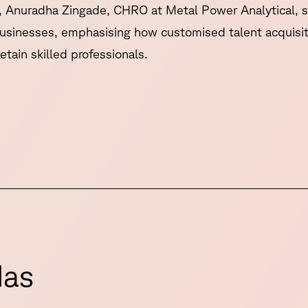
e, Anuradha Zingade, CHRO at Metal Power Analytical, 
 businesses, emphasising how customised talent acquisi
retain skilled professionals.
d
a
s