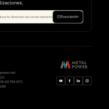
lizaciones.
Suscripción
power.net
111
06:00 PM IST)
588