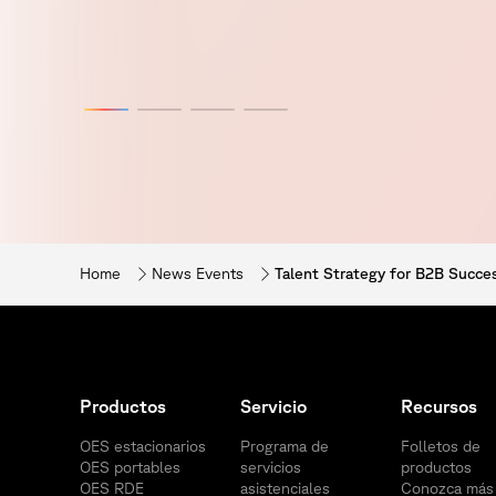
Home
News Events
Talent Strategy for B2B Succe
Productos
Servicio
Recursos
OES estacionarios
Programa de
Folletos de
OES portables
servicios
productos
OES RDE
asistenciales
Conozca más