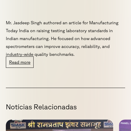
Mr. Jasdeep Singh authored an article for Manufacturing
Today India on raising testing laboratory standards in
Indian manufacturing. He focused on how advanced
spectrometers can improve accuracy, reliability, and
industry-wide quality benchmarks.
Read more
N
o
t
í
c
i
a
s
R
e
l
a
c
i
o
n
a
d
a
s