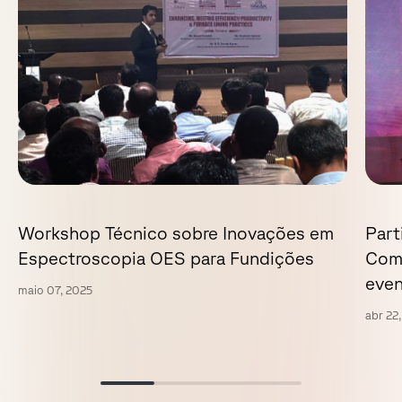
Workshop Técnico sobre Inovações em
Part
Espectroscopia OES para Fundições
Come
eve
maio 07, 2025
abr 22