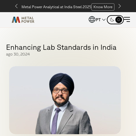
Metal Power Analytical at India Steel 2025
Know More
PT
E
n
h
a
n
c
i
n
g
L
a
b
S
t
a
n
d
a
r
d
s
i
n
I
n
d
i
a
ago 30, 2024