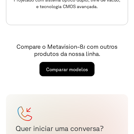
e tecnologia CMOS avançada.
i
Compare o Metavision-8
com outros
produtos da nossa linha.
Comparar modelos
Q
u
e
r
i
n
i
c
i
a
r
u
m
a
c
o
n
v
e
r
s
a
?