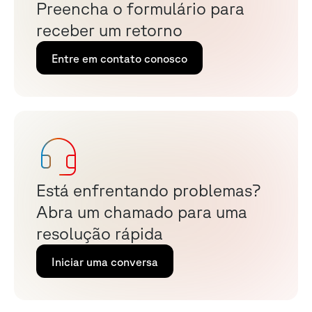
P
r
e
e
n
c
h
a
o
f
o
r
m
u
l
á
r
i
o
p
a
r
a
r
e
c
e
b
e
r
u
m
r
e
t
o
r
n
o
Entre em contato conosco
E
s
t
á
e
n
f
r
e
n
t
a
n
d
o
p
r
o
b
l
e
m
a
s
?
A
b
r
a
u
m
c
h
a
m
a
d
o
p
a
r
a
u
m
a
r
e
s
o
l
u
ç
ã
o
r
á
p
i
d
a
Iniciar uma conversa