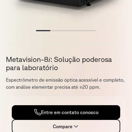
i
M
e
t
a
v
i
s
i
o
n
-
8
:
S
o
l
u
ç
ã
o
p
o
d
e
r
o
s
a
p
a
r
a
l
a
b
o
r
a
t
ó
r
i
o
E
s
p
e
c
t
r
ô
m
e
t
r
o
d
e
e
m
i
s
s
ã
o
ó
p
t
i
c
a
a
c
e
s
s
í
v
e
l
e
c
o
m
p
l
e
t
o
,
c
o
m
a
n
á
l
i
s
e
e
l
e
m
e
n
t
a
r
p
r
e
c
i
s
a
a
t
é
≤
2
0
p
p
m
.
Entre em contato conosco
Compare