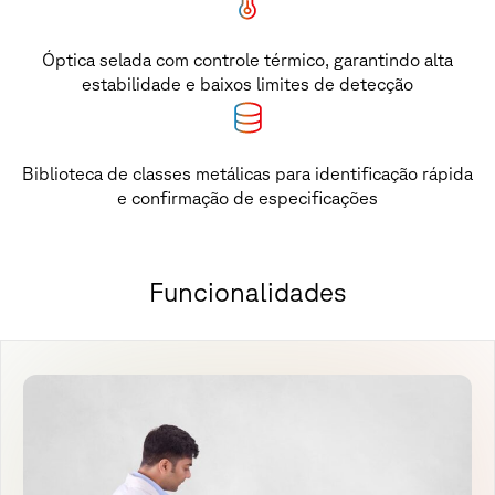
Óptica selada com controle térmico, garantindo alta
estabilidade e baixos limites de detecção
Biblioteca de classes metálicas para identificação rápida
e confirmação de especificações
F
u
n
c
i
o
n
a
l
i
d
a
d
e
s