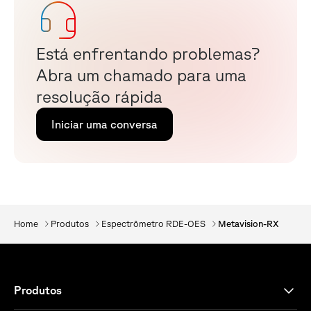
E
s
t
á
e
n
f
r
e
n
t
a
n
d
o
p
r
o
b
l
e
m
a
s
?
A
b
r
a
u
m
c
h
a
m
a
d
o
p
a
r
a
u
m
a
r
e
s
o
l
u
ç
ã
o
r
á
p
i
d
a
Iniciar uma conversa
Home
Produtos
Espectrômetro RDE-OES
Metavision-RX
Produtos