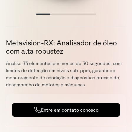
M
e
t
a
v
i
s
i
o
n
-
R
X
:
A
n
a
l
i
s
a
d
o
r
d
e
ó
l
e
o
c
o
m
a
l
t
a
r
o
b
u
s
t
e
z
A
n
a
l
i
s
e
3
3
e
l
e
m
e
n
t
o
s
e
m
m
e
n
o
s
d
e
3
0
s
e
g
u
n
d
o
s
,
c
o
m
l
i
m
i
t
e
s
d
e
d
e
t
e
c
ç
ã
o
e
m
n
í
v
e
i
s
s
u
b
-
p
p
m
,
g
a
r
a
n
t
i
n
d
o
m
o
n
i
t
o
r
a
m
e
n
t
o
d
e
c
o
n
d
i
ç
ã
o
e
d
i
a
g
n
ó
s
t
i
c
o
p
r
e
c
i
s
o
d
o
d
e
s
e
m
p
e
n
h
o
d
e
m
o
t
o
r
e
s
e
m
á
q
u
i
n
a
s
.
Entre em contato conosco