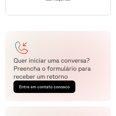
Q
u
e
r
i
n
i
c
i
a
r
u
m
a
c
o
n
v
e
r
s
a
?
P
r
e
e
n
c
h
a
o
f
o
r
m
u
l
á
r
i
o
p
a
r
a
r
e
c
e
b
e
r
u
m
r
e
t
o
r
n
o
Entre em contato conosco