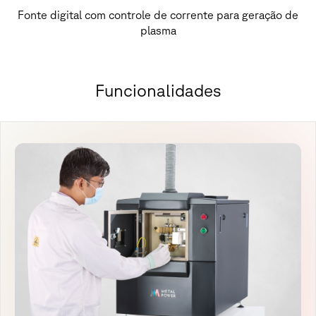
Fonte digital com controle de corrente para geração de
plasma
F
u
n
c
i
o
n
a
l
i
d
a
d
e
s