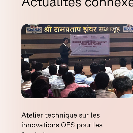
A
c
t
u
a
l
i
t
é
s
c
o
n
n
e
x
es
Atelier technique sur les
innovations OES pour les