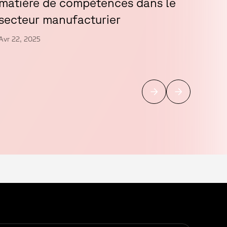
matière de compétences dans le
Avr 0
secteur manufacturier
Avr 22, 2025