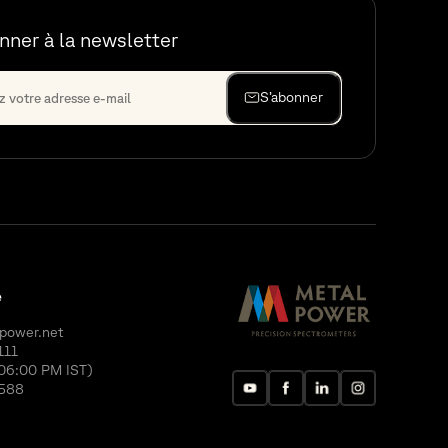
nner à la newsletter
S’abonner
e
power.net
111
06:00 PM IST)
588