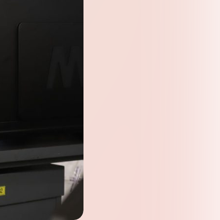
présence mondiale
livres blancs et autres
ressources sectorielles.
Explorer les téléchargements
View all Products
En savoir plus